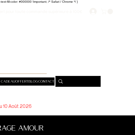
xt-fill-color: #000000 !important; /* Safari / Chrome */ }
ert pour toute commande supérieure à 100€
 cadeau
OFFERT
Blog
Contact
du 10 Août 2026
irage Amour