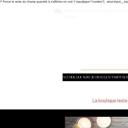
/* Forcer le texte du champ quantité à s'afficher en noir */ input[type="number"], .wixui-input__inp
Profitez de la livraison offerte dès 9
d’achat
Accueil
QUI SUIS-JE
ORACLES/TAROTS
LI
La boutique reste