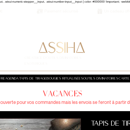
ut, .wixui-numeric-stepper__input, .wixui-number-input__input { color: #000000 !important; -webkit-te
5€
Paiement sécurisé
Un cadeau off
CREATRICE D'OUTILS DIVINATOIRES
ESOTERIQUES
VRE
AGENDA
Tapis de tirage
Bougies ritualisées
Outils divinatoires
Carte
VACANCES
 ouverte pour vos commandes mais les envois se feront à partir 
Tapis de t