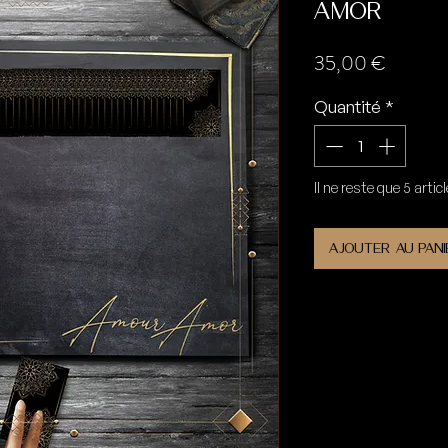
Amor
Prix
35,00 €
Quantité
*
Il ne reste que 5 artic
Ajouter au pani