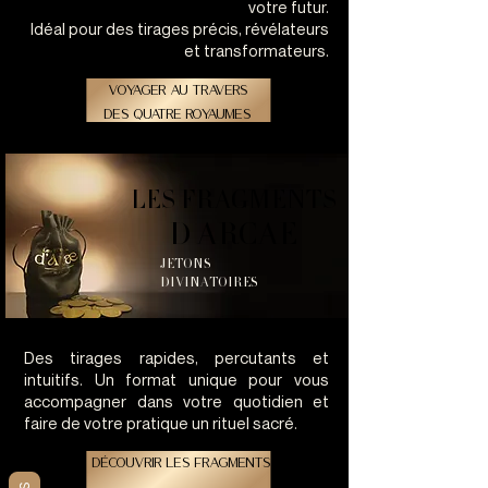
votre futur.
Idéal pour des tirages précis, révélateurs
et transformateurs.
voyager au travers
des quatre royaumes
LES FRAGMENTS
LES FRAGMENTS
D ARCAE
D ARCAE
JETONS
DIVINATOIRES
Des tirages rapides, percutants et
intuitifs.
Un format unique pour vous
accompagner dans votre quotidien et
faire de votre pratique un rituel sacré.
Découvrir les fragments