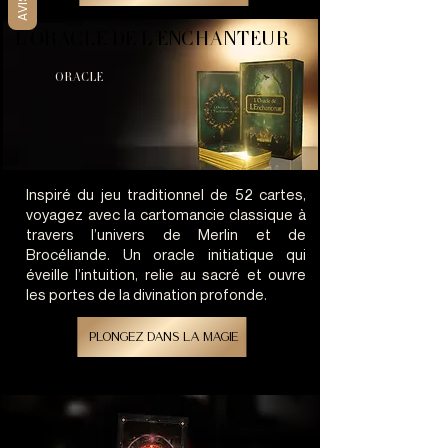
AVIS
L ORACLE DE L ENCHANTEUR
L ORACLE DE L ENCHANTEUR
ORACLE
Inspiré du jeu traditionnel de 52 cartes,
voyagez avec la cartomancie classique à
travers l’univers de Merlin et de
Brocéliande. Un oracle initiatique qui
éveille l’intuition, relie au sacré et ouvre
les portes de la divination profonde.
plongez dans la magie