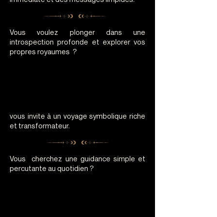
Vous voulez plonger dans une
introspection profonde et explorer vos
propres royaumes ?
LE TAROT DES
LE TAROT DES
QUATRE ROYAUMES
QUATRE ROYAUMES
vous invite à un voyage symbolique riche
et transformateur.
Vous cherchez une guidance simple et
percutante au quotidien ?
LES FRAGMENTS
LES FRAGMENTS
D ARCAE
D ARCAE