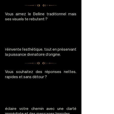
Vous aimez le Belline traditionnel mais
ses visuels te rebutent ?
THE DARK
THE DARK
LIGHT BELLINE
LIGHT BELLINE
réinvente l’esthétique, tout en préservant
la puissance divinatoire d’origine.
Vous souhaitez des réponses nettes,
rapides et sans détour ?
THE MAGESTIC
THE MAGESTIC
LENORMAND
LENORMAND
éclaire votre chemin avec une clarté
immédiate et des messages limpides.