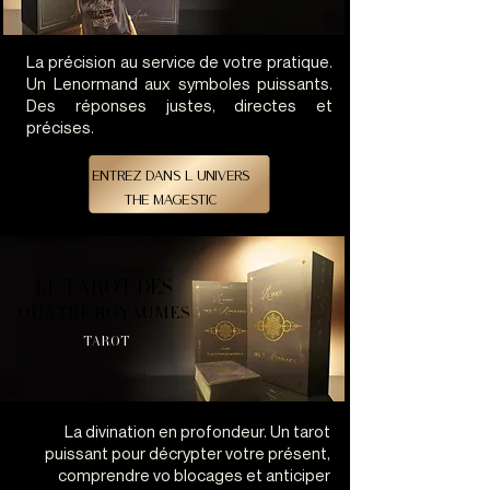
La précision au service de votre pratique.
Un Lenormand aux symboles puissants.
Des réponses justes, directes et
précises.
entrez dans l univers
the magestic
lenormand
LE TAROT DES
LE TAROT DES
QUATRE ROYAUMES
QUATRE ROYAUMES
TAROT
La divination en profondeur. Un tarot
puissant pour décrypter votre présent,
comprendre vo blocages et anticiper