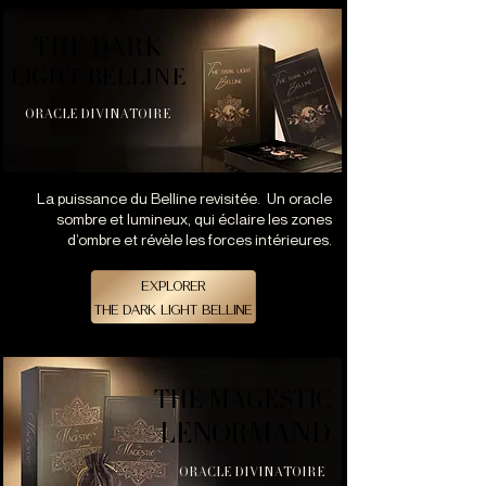
THE DARK
THE DARK
LIGHT BELLINE
LIGHT BELLINE
ORACLE DIVINATOIRE
La puissance du Belline revisitée. Un oracle
sombre et lumineux, qui éclaire les zones
d’ombre et révèle les forces intérieures.
EXPLORER
THE DARK LIGHT BELLINE
THE MAGESTIC
THE MAGESTIC
LENORMAND
LENORMAND
ORACLE DIVINATOIRE