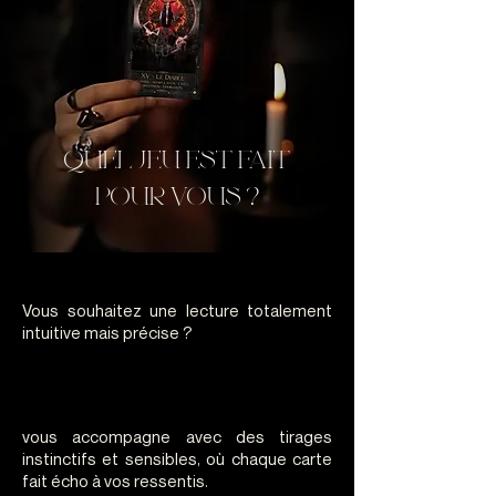
QUEL JEU EST FAIT
POUR VOUS ?
Vous souhaitez une lecture totalement
intuitive mais précise ?
AMOUR AMOR
AMOUR AMOR
vous accompagne avec des tirages
instinctifs et sensibles, où chaque carte
fait écho à vos ressentis.