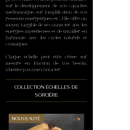
sur le développement de vos capacités
médiumnique, sur l'amplification de vos
ressentis énergétiques etc... Elle offre un
moyen tangible de se connecter avec les
énergies mystérieuses et de travailler en
harmonie avec les cycles naturels et
cosmiques.
Chaque échelle peut être créée sur
mesure en fonction de vos besoin,
n'hésitez pas à me contacter.
collection échelles de
sorcière
Nouveauté