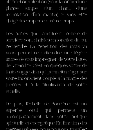
affirmation/intention (sous la forme d’une
phrase simple, d’un chant, d’une
incantation, d’un mantra) » sans être
obligé de compter en même temps.
Les perles qui constituent l'échelle de
sorcière sont choisies en fonction du but
recherché. La répétition des mots va
vous permettre d’atteindre une légère
transe, de vous imprégner de votre but et
de l’atteindre. C’est en quelques sortes de
l’auto-suggestion qui permettra d'agir sur
votre inconscient couplé à la magie des
pierres et à la ritualisation de votre
échelle.
De plus, l'échelle de Sorcière est un
superbe outil qui permets un
accompagnement dans votre pratique
spirituelle et énergétique. En fonction des
pierres utilisées, nous pouvons travailler