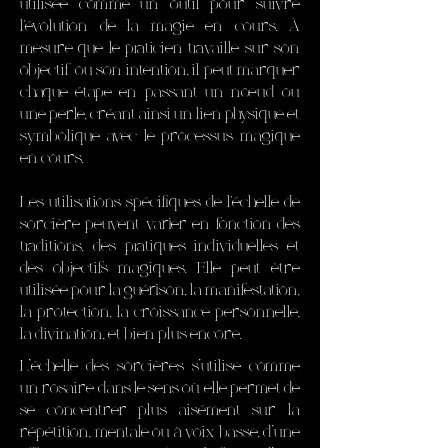
utilisée comme un outil pour suivre
l'évolution de la magie en cours. À
mesure que le praticien travaille sur son
objectif ou son intention, il peut marquer
chaque étape en passant un nœud ou
une perle, créant ainsi un lien physique et
symbolique avec le processus magique
en cours.
Les utilisations spécifiques de l'échelle de
sorcière peuvent varier en fonction des
traditions, des pratiques individuelles et
des objectifs magiques. Elle peut être
utilisée pour la guérison, la manifestation,
la protection, la croissance personnelle,
la divination, et bien plus encore.
L’échelle des sorcières s’utilise comme
un rosaire dans le sens où elle permet de
se concentrer plus aisément sur la
répétition, mentale ou à voix basse, d’une