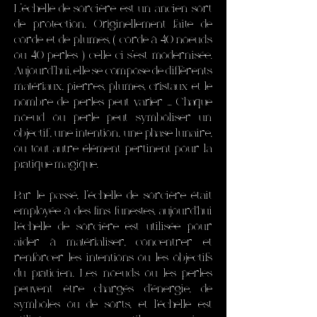
L’échelle de sorcière est un ancien sort
de protection. Originellement faite de
corde et de plumes, ( corde à 40 noeuds
ou 40 perles ) celle-ci s’est modernisée.
Aujourd’hui, elle se compose de différents
matériaux, pierres, plumes, cristaux et le
nombre de perles peut varier ... Chaque
nœud ou perle peut symboliser un
objectif, une intention, une phase lunaire,
ou tout autre élément pertinent pour la
pratique magique.
Par le passé, l’échelle de sorcière était
employée à des fins funestes, aujourd'hui
l'échelle de sorcière est utilisée pour
aider à matérialiser, concentrer et
renforcer les intentions ou les objectifs
du praticien. Les nœuds ou les perles
peuvent être chargés d'énergie, de
symboles ou de sorts, et l'échelle est