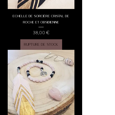
Echelle de Sorcière Cristal de
Roche et Obsidienne
Prix
38,00 €
Rupture de stock