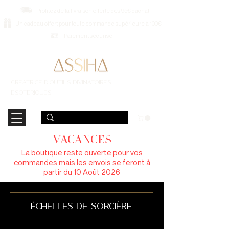
Profitez de la livraison offerte dès 95€ d’achat
Un cadeau offert pour toute commande supérieure à 100€
Paiement sécurisé
CREATRICE D'OUTILS DIVINATOIRES
ESOTERIQUES
VACANCES
La boutique reste ouverte pour vos
commandes mais les envois se feront à
partir du 10 Août 2026
échelles de sorcière