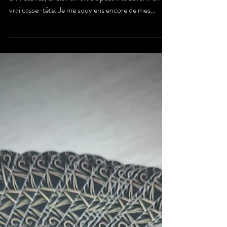
Choisir un Oracle :
Mon Guide Simple et
Chaleureux
Quand on débute dans le monde fascinant des arts
divinatoires, choisir un oracle peut vite devenir un
vrai casse-tête. Je me souviens encore de mes
premiers pas, un peu perdue face à la multitude de
jeux, de styles et de symboles. Alors, comment s’y
retrouver ? Comment ne pas se tromper ?
Aujourd’hui, je vous partage mon expérience et mes
conseils pour choisir un oracle en toute simplicité.
Pourquoi un oracle SIMPLE ? Avant tout, il faut
comprendre que tous les oracles ne se