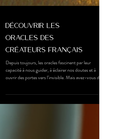
Découvrir les
oracles des
créateurs français
Depuis toujours, les oracles fascinent par leur
capacité à nous guider, à éclairer nos doutes et à
ouvrir des portes vers l’invisible. Mais avez-vous déjà
exploré les oracles conçus par des créateurs français
? Ces trésors mêlent tradition, créativité et une
touche bien particulière de notre culture.
Aujourd’hui, je vous invite à plonger avec moi dans
cet univers unique, où chaque carte raconte une