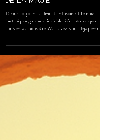
matériel de
divination artisanal
: un voyage au cœur
de la magie
Depuis toujours, la divination fascine. Elle nous
invite à plonger dans l’invisible, à écouter ce que
l’univers a à nous dire. Mais avez-vous déjà pensé à
quel point le matériel de divination artisanal peut
transformer cette expérience ? Moi, oui, et laissez-
moi vous raconter pourquoi. Pourquoi choisir la
divination artisanale ? La divination artisanale, c’est
bien plus qu’un simple outil. C’est une histoire, une
âme, une énergie. Quand on utilise un objet fabriqué
à la main