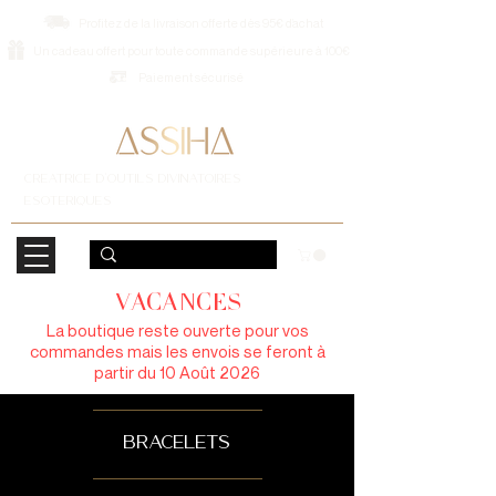
Profitez de la livraison offerte dès 95€ d’achat
Un cadeau offert pour toute commande supérieure à 100€
Paiement sécurisé
CREATRICE D'OUTILS DIVINATOIRES
ESOTERIQUES
VACANCES
La boutique reste ouverte pour vos
commandes mais les envois se feront à
partir du 10 Août 2026
bracelets