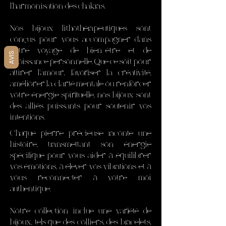
l'harmonisation des chakras.
Nos bijoux lithothérapeutiques sont
conçus pour vous accompagner dans
votre voyage de bien-être et de
AVIS
croissance personnelle. Que ce soit pour
attirer l'amour, favoriser la créativité,
améliorer la clarté mentale ou renforcer
votre énergie spirituelle, nos bijoux sont
des alliés puissants pour soutenir vos
intentions.
Chaque pierre précieuse raconte une
histoire, transmettant son énergie
spécifique pour vous aider à équilibrer
vos émotions, à élever vos vibrations et à
vous reconnecter à votre moi
authentique.
Notre collection inclue une variété de
bijoux, tels que des colliers, des bracelets,