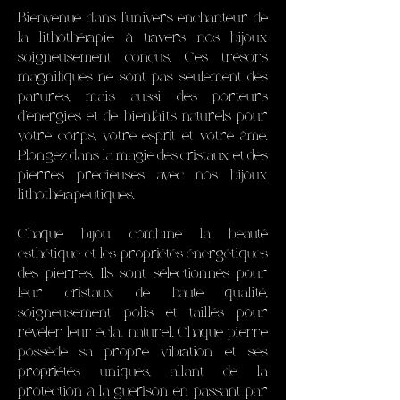
Bienvenue dans l'univers enchanteur de
la lithothérapie à travers nos bijoux
soigneusement conçus. Ces trésors
magnifiques ne sont pas seulement des
parures, mais aussi des porteurs
d'énergies et de bienfaits naturels pour
votre corps, votre esprit et votre âme.
Plongez dans la magie des cristaux et des
pierres précieuses avec nos bijoux
lithothérapeutiques.
Chaque bijou combine la beauté
esthétique et les propriétés énergétiques
des pierres. Ils sont sélectionnés pour
leur cristaux de haute qualité,
soigneusement polis et taillés pour
révéler leur éclat naturel. Chaque pierre
possède sa propre vibration et ses
propriétés uniques, allant de la
protection à la guérison en passant par