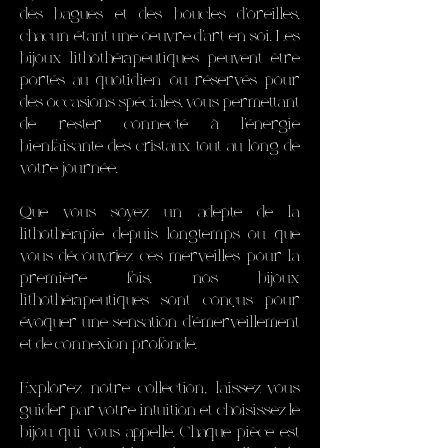
des bagues et des boucles d'oreilles,
chacun étant une œuvre d'art en soi. Les
bijoux lithothérapeutiques peuvent être
portés au quotidien ou réservés pour
des occasions spéciales, vous permettant
de rester connecté à l'énergie
bienfaisante des cristaux tout au long de
votre journée.
Que vous soyez un adepte de la
lithothérapie depuis longtemps ou que
vous découvriez ces merveilles pour la
première fois, nos bijoux
lithothérapeutiques sont conçus pour
évoquer une sensation d'émerveillement
et de connexion profonde.
Explorez notre collection, laissez-vous
guider par votre intuition et choisissez le
bijou qui vous appelle. Chaque pièce est