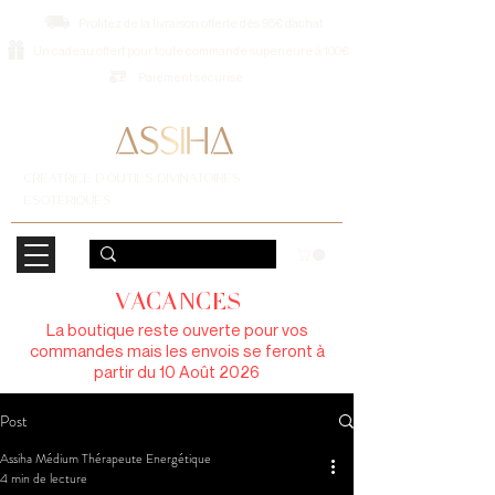
Profitez de la livraison offerte dès 95€ d’achat
Un cadeau offert pour toute commande supérieure à 100€
Paiement sécurisé
CREATRICE D'OUTILS DIVINATOIRES
ESOTERIQUES
VACANCES
La boutique reste ouverte pour vos
commandes mais les envois se feront à
partir du 10 Août 2026
Post
Assiha Médium Thérapeute Energétique
4 min de lecture