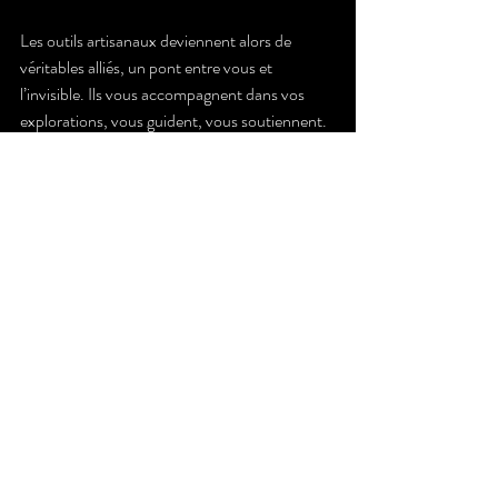
Les outils artisanaux deviennent alors de 
véritables alliés, un pont entre vous et 
l’invisible. Ils vous accompagnent dans vos 
explorations, vous guident, vous soutiennent.
Une invitation à la 
découverte et à la 
connexion
Les outils de divination artisanaux, c’est une 
invitation à ralentir, à ressentir, à se connecter. 
C’est un retour à l’essentiel, à la magie pure. 
Pour moi, chaque objet fait main est une 
porte ouverte vers un monde plus riche, plus 
profond.